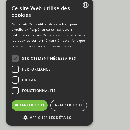
Ce site Web utilise des
cookies
DUTCH
Notre site Web utilise des cookies pour
améliorer l'expérience utilisateur. En
FRENCH
utilisant notre site Web, vous acceptez tous
les cookies conformément à notre Politique
relative aux cookies.
En savoir plus
STRICTEMENT NÉCESSAIRES
PERFORMANCE
CIBLAGE
SPONSORING
BACARDI COCKTAILS BY TAILS
FONCTIONNALITÉ
ACCEPTER TOUT
REFUSER TOUT
AFFICHER LES DÉTAILS