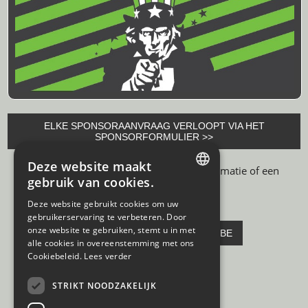
ELKE SPONSORAANVRAAG VERLOOPT VIA HET
SPONSORFORMULIER >>
Deze website maakt
Heb je een vraag of wil je ons extra informatie of een
gebruik van cookies.
sponsordossier bezorgen?
DUTCH
Deze website gebruikt cookies om uw
gebruikerservaring te verbeteren. Door
FRENCH
onze website te gebruiken, stemt u in met
Mail ons:
INFO@PARTYDEALS.BE
alle cookies in overeenstemming met ons
Cookiebeleid.
Lees verder
Team PartyDeals
STRIKT NOODZAKELIJK