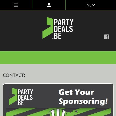
NL
dd
CONTACT: